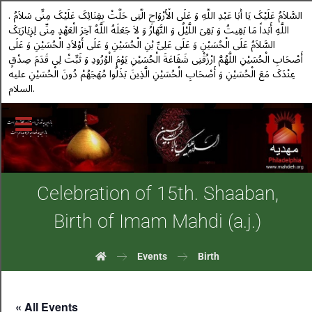
. السَّلاَمُ عَلَیْکَ یَا أَبَا عَبْدِ اللَّهِ وَ عَلَى الْأَرْوَاحِ الَّتِی حَلَّتْ بِفِنَائِکَ عَلَیْکَ مِنِّی سَلاَمُ
اللَّهِ أَبَداً مَا بَقِیتُ وَ بَقِیَ اللَّیْلُ وَ النَّهَارُ وَ لاَ جَعَلَهُ اللَّهُ آخِرَ الْعَهْدِ مِنِّی لِزِیَارَتِکَ
السَّلاَمُ عَلَى الْحُسَیْنِ وَ عَلَى عَلِیِّ بْنِ الْحُسَیْنِ وَ عَلَى أَوْلاَدِ الْحُسَیْنِ وَ عَلَى
أَصْحَابِ الْحُسَیْنِ اللَّهُمَّ ارْزُقْنِی شَفَاعَةَ الْحُسَیْنِ یَوْمَ الْوُرُودِ وَ ثَبِّتْ لِی قَدَمَ صِدْقٍ
عِنْدَکَ مَعَ الْحُسَیْنِ وَ أَصْحَابِ الْحُسَیْنِ الَّذِینَ بَذَلُوا مُهَجَهُمْ دُونَ الْحُسَیْنِ علیه
السلام.
Celebration of 15th. Shaaban,
Birth of Imam Mahdi (a.j.)
Events
Birth
« All Events