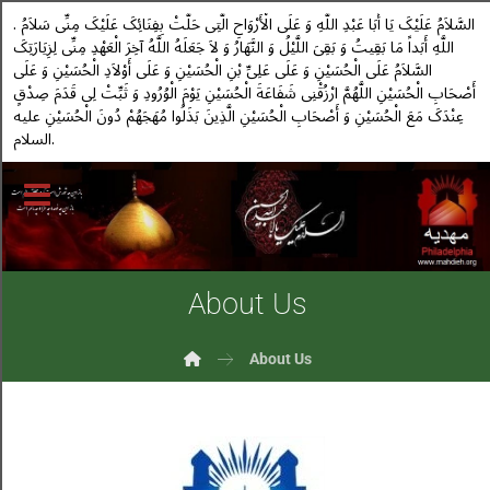
. السَّلاَمُ عَلَیْکَ یَا أَبَا عَبْدِ اللَّهِ وَ عَلَى الْأَرْوَاحِ الَّتِی حَلَّتْ بِفِنَائِکَ عَلَیْکَ مِنِّی سَلاَمُ
اللَّهِ أَبَداً مَا بَقِیتُ وَ بَقِیَ اللَّیْلُ وَ النَّهَارُ وَ لاَ جَعَلَهُ اللَّهُ آخِرَ الْعَهْدِ مِنِّی لِزِیَارَتِکَ
السَّلاَمُ عَلَى الْحُسَیْنِ وَ عَلَى عَلِیِّ بْنِ الْحُسَیْنِ وَ عَلَى أَوْلاَدِ الْحُسَیْنِ وَ عَلَى
أَصْحَابِ الْحُسَیْنِ اللَّهُمَّ ارْزُقْنِی شَفَاعَةَ الْحُسَیْنِ یَوْمَ الْوُرُودِ وَ ثَبِّتْ لِی قَدَمَ صِدْقٍ
عِنْدَکَ مَعَ الْحُسَیْنِ وَ أَصْحَابِ الْحُسَیْنِ الَّذِینَ بَذَلُوا مُهَجَهُمْ دُونَ الْحُسَیْنِ علیه
السلام.
About Us
About Us