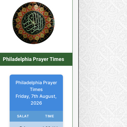
Philadelphia Prayer Times
Philadelphia Prayer
Times
Friday, 7th August,
2026
SALAT
TIME