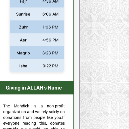
Fajr
4:36 AM
Sunrise
6:06 AM
Zuhr
1:06 PM
Asr
4:56 PM
Magrib
8:23 PM
Isha
9:22 PM
Giving in ALLAH’s Name
The Mahdieh is a non-profit
organization and we rely solely on
donations from people like you.If
everyone reading this, donates