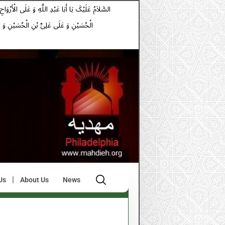
الْحُسَیْنِ وَ عَلَى عَلِیِّ بْنِ الْحُسَیْنِ وَ 
Us
About Us
News
Al-Quran Al-Kareem