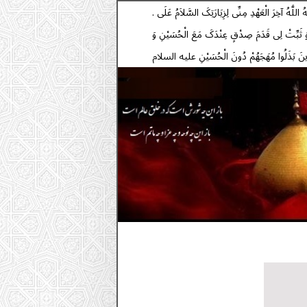
. السَّلاَمُ عَلَیْکَ یَا أَبَا عَبْدِ اللَّهِ وَ عَلَى الْأَرْوَاحِ الَّتِی حَلَّتْ بِفِنَائِکَ عَلَیْکَ مِنِّی سَلاَمُ اللَّهِ أَبَداً مَا بَقِیتُ وَ بَقِیَ اللَّیْلُ وَ النَّهَارُ وَ لاَ جَعَلَهُ اللَّهُ آخِرَ الْعَهْدِ مِنِّی لِزِیَارَتِکَ السَّلاَمُ عَلَى
ِ وَ ثَبِّتْ لِی قَدَمَ صِدْقٍ عِنْدَکَ مَعَ الْحُسَیْنِ وَ