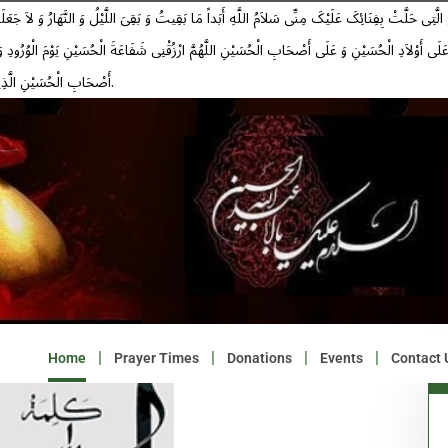
عَلَى أَوْلاَدِ الْحُسَیْنِ وَ عَلَى أَصْحَابِ الْحُسَیْنِ اللَّهُمَّ ارْزُقْنِی شَفَاعَةَ الْحُسَیْنِ یَوْمَ الْوُرُود
أَصْحَابِ الْحُسَیْنِ الَّذِینَ بَذَلُوا مُهَجَهُمْ دُونَ الْحُسَیْنِ علیه السلام.
Home
Prayer Times
Donations
Events
Contact 