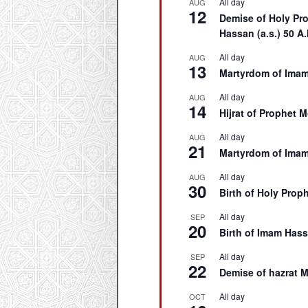
All day
AUG
12
Demise of Holy Pro
Hassan (a.s.) 50 A.
All day
AUG
13
Martyrdom of Imam 
All day
AUG
14
Hijrat of Prophet 
All day
AUG
21
Martyrdom of Imam 
All day
AUG
30
Birth of Holy Proph
All day
SEP
20
Birth of Imam Hassa
All day
SEP
22
Demise of hazrat M
All day
OCT