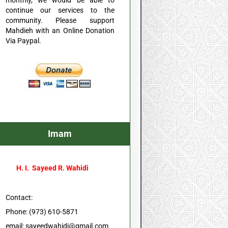
monthly, we would be able to
continue our services to the
community. Please support
Mahdieh with an Online Donation
Via Paypal.
Imam
H. I. Sayeed R. Wahidi
Contact:
Phone: (973) 610-5871
email:
sayeedwahidi@gmail.com