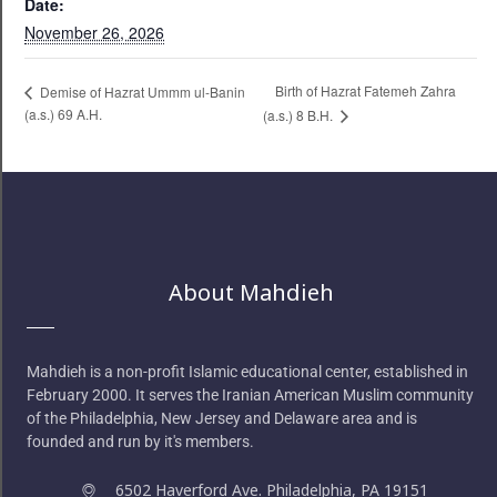
Date:
November 26, 2026
Birth of Hazrat Fatemeh Zahra
Demise of Hazrat Ummm ul-Banin
(a.s.) 69 A.H.
(a.s.) 8 B.H.
About Mahdieh
Mahdieh is a non-profit Islamic educational center, established in
February 2000. It serves the Iranian American Muslim community
of the Philadelphia, New Jersey and Delaware area and is
founded and run by it's members.
6502 Haverford Ave. Philadelphia, PA 19151