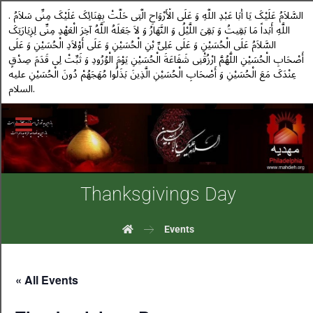
. السَّلاَمُ عَلَیْکَ یَا أَبَا عَبْدِ اللَّهِ وَ عَلَى الْأَرْوَاحِ الَّتِی حَلَّتْ بِفِنَائِکَ عَلَیْکَ مِنِّی سَلاَمُ
اللَّهِ أَبَداً مَا بَقِیتُ وَ بَقِیَ اللَّیْلُ وَ النَّهَارُ وَ لاَ جَعَلَهُ اللَّهُ آخِرَ الْعَهْدِ مِنِّی لِزِیَارَتِکَ
السَّلاَمُ عَلَى الْحُسَیْنِ وَ عَلَى عَلِیِّ بْنِ الْحُسَیْنِ وَ عَلَى أَوْلاَدِ الْحُسَیْنِ وَ عَلَى
أَصْحَابِ الْحُسَیْنِ اللَّهُمَّ ارْزُقْنِی شَفَاعَةَ الْحُسَیْنِ یَوْمَ الْوُرُودِ وَ ثَبِّتْ لِی قَدَمَ صِدْقٍ
عِنْدَکَ مَعَ الْحُسَیْنِ وَ أَصْحَابِ الْحُسَیْنِ الَّذِینَ بَذَلُوا مُهَجَهُمْ دُونَ الْحُسَیْنِ علیه
السلام.
Thanksgivings Day
Events
« All Events