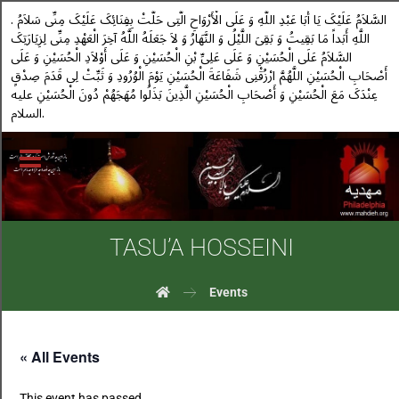
. السَّلاَمُ عَلَیْکَ یَا أَبَا عَبْدِ اللَّهِ وَ عَلَى الْأَرْوَاحِ الَّتِی حَلَّتْ بِفِنَائِکَ عَلَیْکَ مِنِّی سَلاَمُ
اللَّهِ أَبَداً مَا بَقِیتُ وَ بَقِیَ اللَّیْلُ وَ النَّهَارُ وَ لاَ جَعَلَهُ اللَّهُ آخِرَ الْعَهْدِ مِنِّی لِزِیَارَتِکَ
السَّلاَمُ عَلَى الْحُسَیْنِ وَ عَلَى عَلِیِّ بْنِ الْحُسَیْنِ وَ عَلَى أَوْلاَدِ الْحُسَیْنِ وَ عَلَى
أَصْحَابِ الْحُسَیْنِ اللَّهُمَّ ارْزُقْنِی شَفَاعَةَ الْحُسَیْنِ یَوْمَ الْوُرُودِ وَ ثَبِّتْ لِی قَدَمَ صِدْقٍ
عِنْدَکَ مَعَ الْحُسَیْنِ وَ أَصْحَابِ الْحُسَیْنِ الَّذِینَ بَذَلُوا مُهَجَهُمْ دُونَ الْحُسَیْنِ علیه
السلام.
TASU’A HOSSEINI
Events
« All Events
This event has passed.