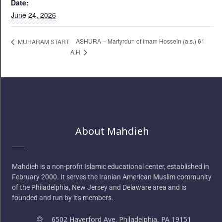
Date:
June 24, 2026
ASHURA – Martyrdun of Imam Hossein (a.s.) 61
MUHARAM START
A.H
About Mahdieh
Mahdieh is a non-profit Islamic educational center, established in
February 2000. It serves the Iranian American Muslim community
of the Philadelphia, New Jersey and Delaware area and is
founded and run by it's members.
6502 Haverford Ave. Philadelphia, PA 19151