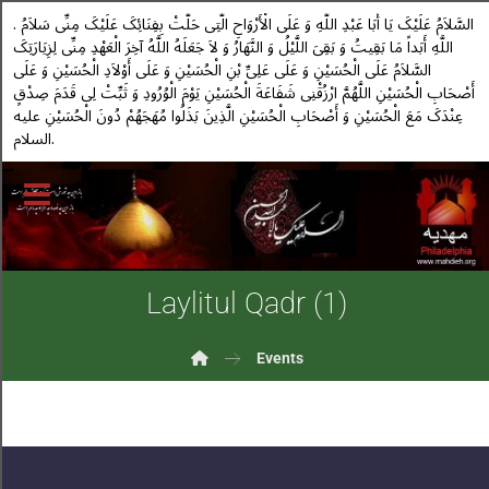
. السَّلاَمُ عَلَیْکَ یَا أَبَا عَبْدِ اللَّهِ وَ عَلَى الْأَرْوَاحِ الَّتِی حَلَّتْ بِفِنَائِکَ عَلَیْکَ مِنِّی سَلاَمُ
اللَّهِ أَبَداً مَا بَقِیتُ وَ بَقِیَ اللَّیْلُ وَ النَّهَارُ وَ لاَ جَعَلَهُ اللَّهُ آخِرَ الْعَهْدِ مِنِّی لِزِیَارَتِکَ
السَّلاَمُ عَلَى الْحُسَیْنِ وَ عَلَى عَلِیِّ بْنِ الْحُسَیْنِ وَ عَلَى أَوْلاَدِ الْحُسَیْنِ وَ عَلَى
أَصْحَابِ الْحُسَیْنِ اللَّهُمَّ ارْزُقْنِی شَفَاعَةَ الْحُسَیْنِ یَوْمَ الْوُرُودِ وَ ثَبِّتْ لِی قَدَمَ صِدْقٍ
عِنْدَکَ مَعَ الْحُسَیْنِ وَ أَصْحَابِ الْحُسَیْنِ الَّذِینَ بَذَلُوا مُهَجَهُمْ دُونَ الْحُسَیْنِ علیه
السلام.
Laylitul Qadr (1)
Events