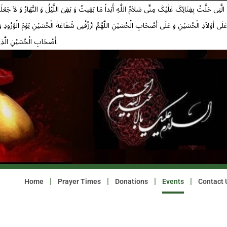
عَلَى أَوْلاَدِ الْحُسَیْنِ وَ عَلَى أَصْحَابِ الْحُسَیْنِ اللَّهُمَّ ارْزُقْنِی شَفَاعَةَ الْحُسَیْنِ یَوْمَ الْوُرُود
أَصْحَابِ الْحُسَیْنِ الَّذِینَ بَذَلُوا مُهَجَهُمْ دُونَ الْحُسَیْنِ علیه السلام.
rth of Imam Hassan Askari (a.s.) 232 A
Events
Home
Prayer Times
Donations
Events
Contact 