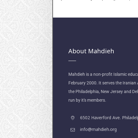
About Mahdieh
Mahdieh is a non-profit Islamic educa
February 2000. It serves the Irania
the Philadelphia, New Jersey and De
run by it's members.
6502 Haverford Ave. Philadel
info@mahdieh.org