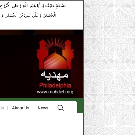
الْحُسَیْنِ وَ عَلَى عَلِیِّ بْنِ الْحُسَیْنِ وَ 
.H.
Us
About Us
News