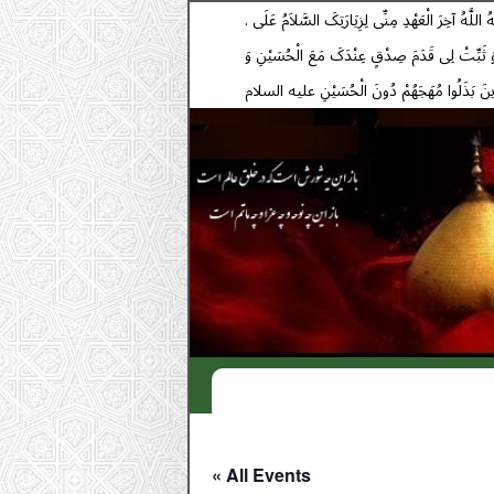
. السَّلاَمُ عَلَیْکَ یَا أَبَا عَبْدِ اللَّهِ وَ عَلَى الْأَرْوَاحِ الَّتِی حَلَّتْ بِفِنَائِکَ عَلَیْکَ مِنِّی سَلاَمُ اللَّهِ أَبَداً مَا بَقِیتُ وَ بَقِیَ اللَّیْلُ وَ النَّهَارُ وَ لاَ جَعَلَهُ اللَّهُ آخِرَ الْعَهْدِ مِنِّی لِزِیَارَتِکَ السَّلاَمُ عَلَى
ِ وَ ثَبِّتْ لِی قَدَمَ صِدْقٍ عِنْدَکَ مَعَ الْحُسَیْنِ وَ
Bi
« All Events