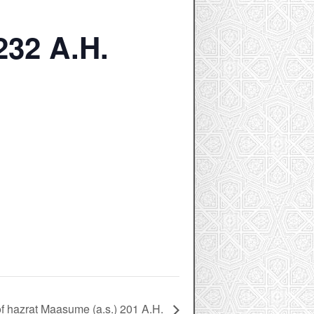
232 A.H.
f hazrat Maasume (a.s.) 201 A.H.