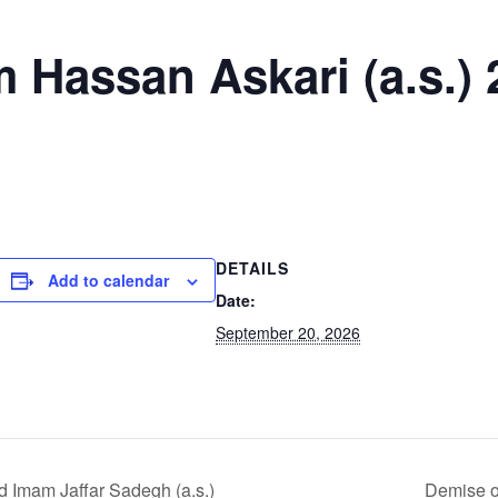
m Hassan Askari (a.s.) 
DETAILS
Add to calendar
Date:
September 20, 2026
nd Imam Jaffar Sadegh (a.s.)
Demise o